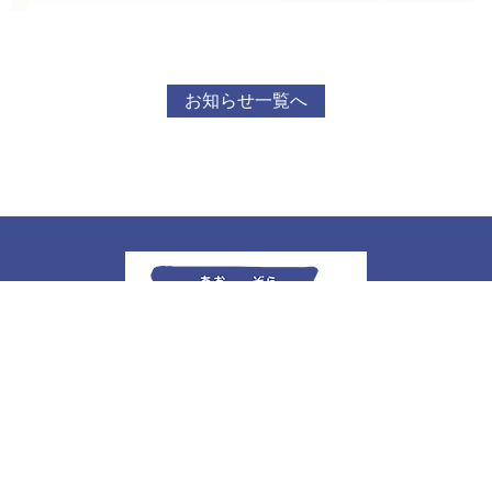
お知らせ一覧へ
社会福祉法人 浩志会
碧空デイサービスセンター
介護プラン相談所 碧空