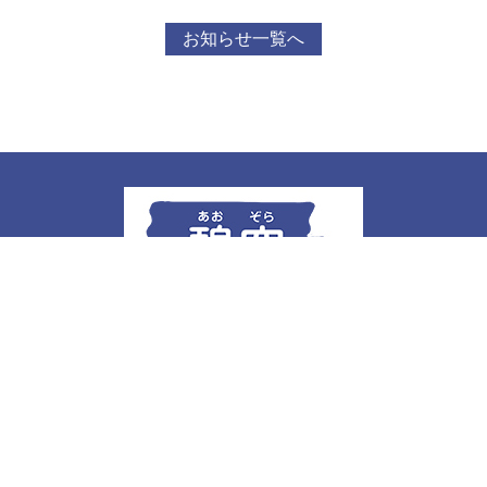
お知らせ一覧へ
社会福祉法人 浩志会
碧空デイサービスセンター
介護プラン相談所 碧空
〒711-0906 岡山県倉敷市児島下の町 5-7-10
TEL /
086-470-6336