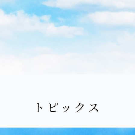
トピックス