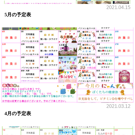
2021.04.15
5月の予定表
2021.03.12
4月の予定表